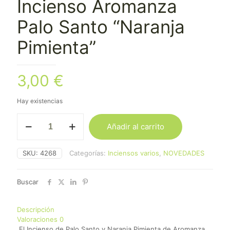
Incienso Aromanza
Palo Santo “Naranja
Pimienta”
3,00
€
Hay existencias
Incienso
Añadir al carrito
Aromanza
Palo
Santo
SKU:
4268
Categorías:
Inciensos varios
,
NOVEDADES
"Naranja
Pimienta"
cantidad
Buscar
Descripción
Valoraciones
0
El Incienso de Palo Santo y Naranja Pimienta de Aromanza