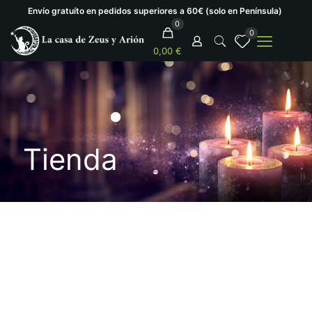
Envío gratuíto en pedidos superiores a 60€ (solo en Península)
0
0
0,00 €
Tienda