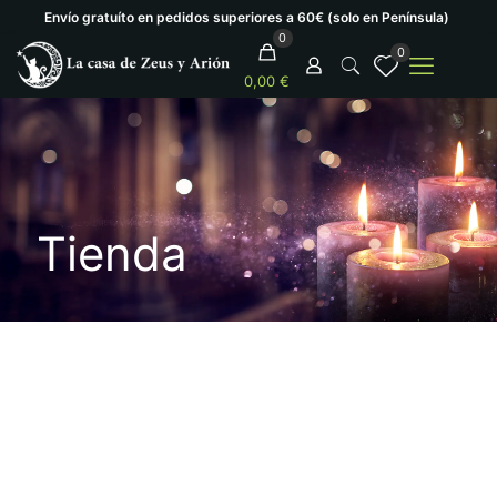
Envío gratuíto en pedidos superiores a 60€ (solo en Península)
0
0
0,00 €
Tienda