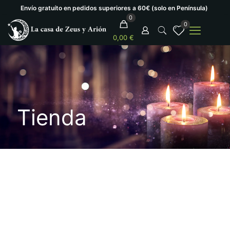
Envío gratuíto en pedidos superiores a 60€ (solo en Península)
0
0
0,00 €
Tienda