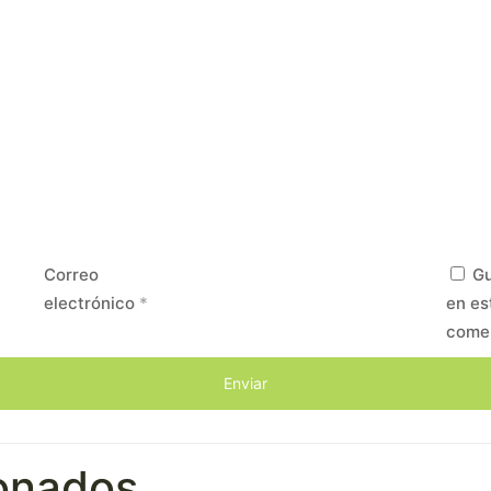
Correo
Gu
electrónico
*
en es
come
ionados