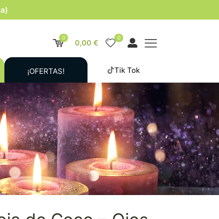
la)
0
0
0,00 €
Tik Tok
¡OFERTAS!