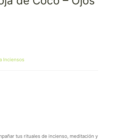
oja de Coco – Ojos
a Inciensos
mpañar tus rituales de incienso, meditación y