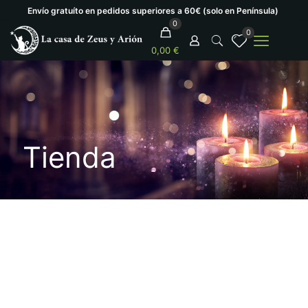
Envío gratuíto en pedidos superiores a 60€ (solo en Península)
0
0
0,00 €
Tienda