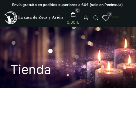
Envío gratuíto en pedidos superiores a 60€ (solo en Península)
0
0
0,00 €
Tienda