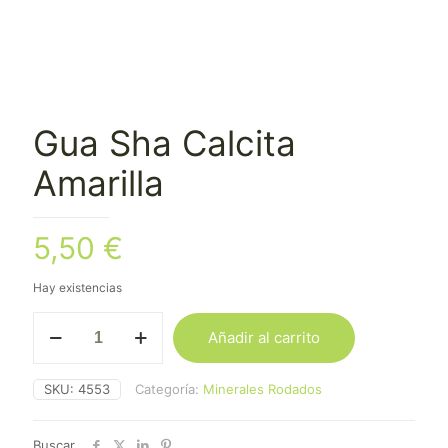
Gua Sha Calcita
Amarilla
5,50
€
Hay existencias
Gua
Añadir al carrito
Sha
Calcita
Amarilla
SKU:
4553
Categoría:
Minerales Rodados
cantidad
Buscar