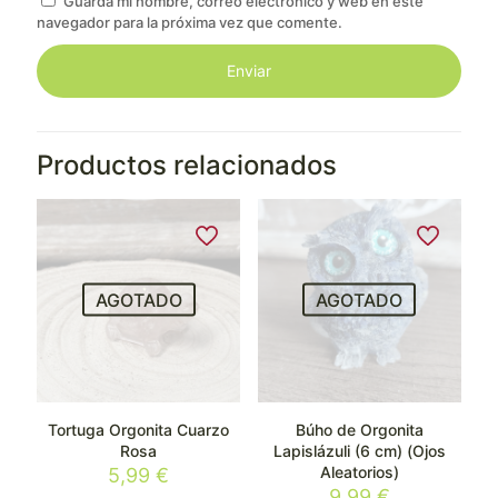
Guarda mi nombre, correo electrónico y web en este
navegador para la próxima vez que comente.
Productos relacionados
AGOTADO
AGOTADO
Tortuga Orgonita Cuarzo
Búho de Orgonita
Rosa
Lapislázuli (6 cm) (Ojos
Aleatorios)
5,99
€
9,99
€