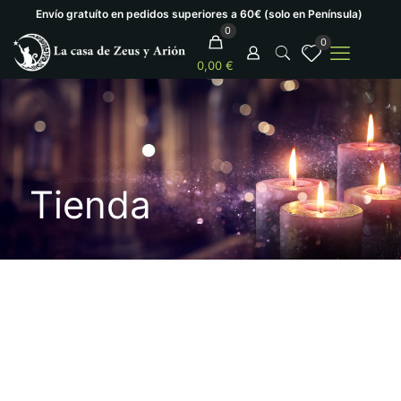
Envío gratuíto en pedidos superiores a 60€ (solo en Península)
0
0
0,00 €
Tienda