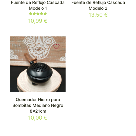
Fuente de Reflujo Cascada
Fuente de Reflujo Cascada
Modelo 1
Modelo 2
13,50
€
Valorado
10,99
€
con
5.00
de 5
Quemador Hierro para
Bombitas Mediano Negro
8x21cm
10,00
€