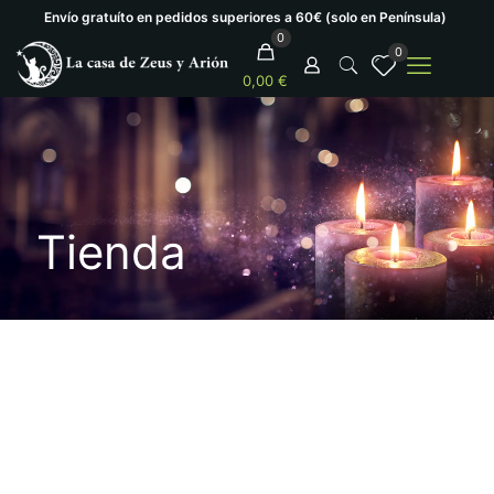
Envío gratuíto en pedidos superiores a 60€ (solo en Península)
0
0
0,00 €
Tienda