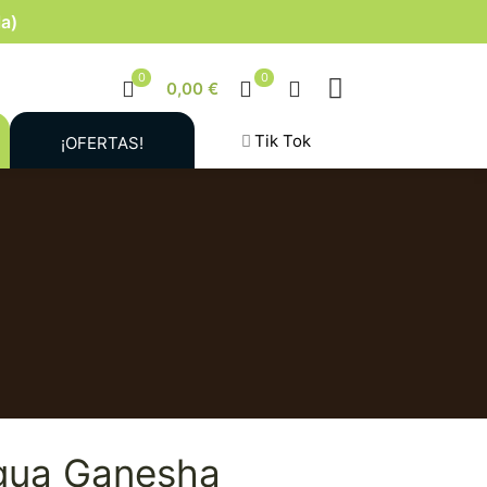
la)
0
0
0,00 €
Tik Tok
¡OFERTAS!
gua Ganesha