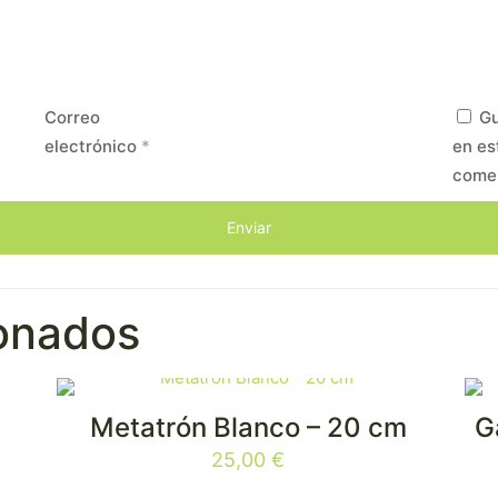
Correo
Gu
electrónico
*
en es
come
ionados
Metatrón Blanco – 20 cm
G
25,00
€