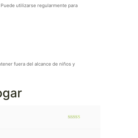
 Puede utilizarse regularmente para
ntener fuera del alcance de niños y
ogar
Valorado
con
5
de 5