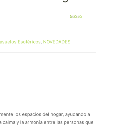
Valorado
1
con
5.00
de
5 en base a
valoración
asuelos Esotéricos
,
NOVEDADES
de un cliente
amente los espacios del hogar, ayudando a
la calma y la armonía entre las personas que