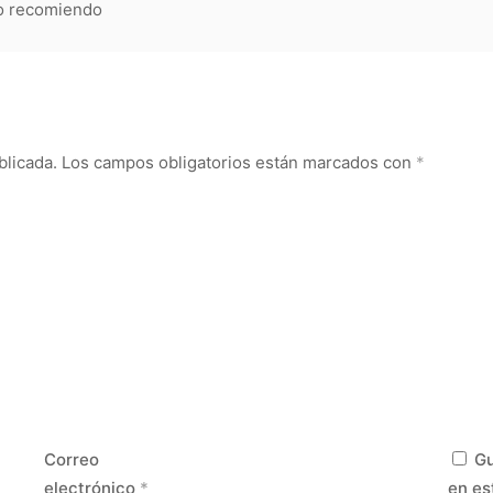
lo recomiendo
blicada.
Los campos obligatorios están marcados con
*
Correo
Gu
electrónico
*
en es