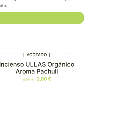
nte.
AGOTADO
Incienso ULLAS Orgánico
N OFERTA
Aroma Pachuli
El
El
2,00
€
2,50
€
precio
precio
original
actual
era:
es:
2,50 €.
2,00 €.