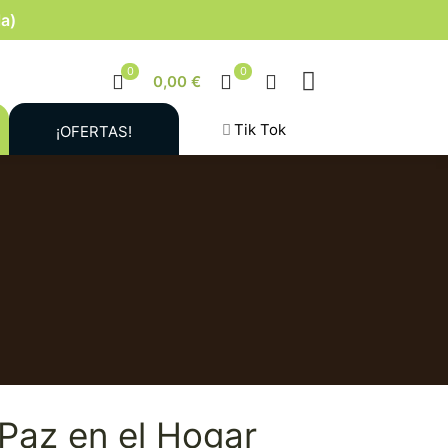
la)
0
0
0,00 €
Tik Tok
¡OFERTAS!
Paz en el Hogar