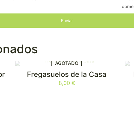
come
ionados
AGOTADO
or
Fregasuelos de la Casa
E
8,00
€