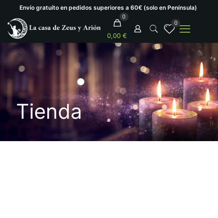
Envío gratuíto en pedidos superiores a 60€ (solo en Península)
0
0
0,00 €
Tienda