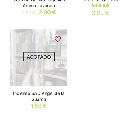
Aroma Lavanda
Valorado
El
El
2,00
€
3,00
€
2,50
€
con
precio
precio
5.00
de 5
original
actual
era:
es:
2,50 €.
2,00 €.
AGOTADO
Incienso SAC Ángel de la
Guarda
1,50
€