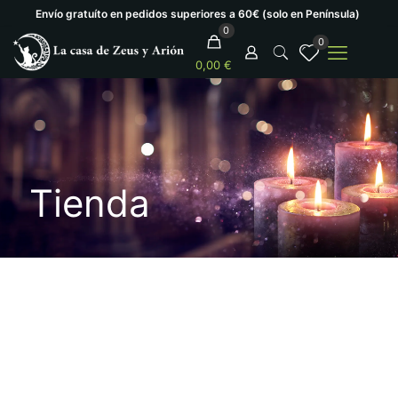
Envío gratuíto en pedidos superiores a 60€ (solo en Península)
0
0
0,00 €
Tienda