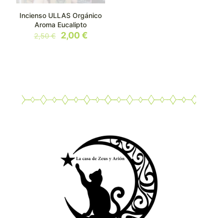
Incienso ULLAS Orgánico
Aroma Eucalipto
El
El
2,00
€
2,50
€
precio
precio
original
actual
era:
es:
2,50 €.
2,00 €.