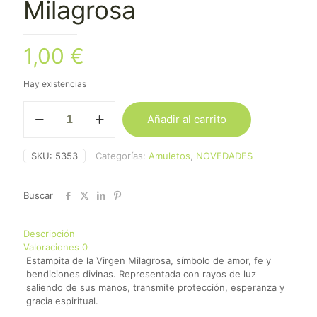
Milagrosa
1,00
€
Hay existencias
Estampa
Añadir al carrito
de
la
Virgen
SKU:
5353
Categorías:
Amuletos
,
NOVEDADES
Milagrosa
cantidad
Buscar
Descripción
Valoraciones
0
Estampita de la Virgen Milagrosa, símbolo de amor, fe y
bendiciones divinas. Representada con rayos de luz
saliendo de sus manos, transmite protección, esperanza y
gracia espiritual.