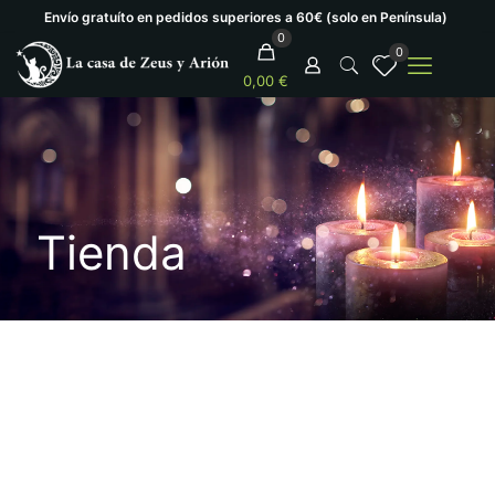
Envío gratuíto en pedidos superiores a 60€ (solo en Península)
0
0
0,00 €
Tienda