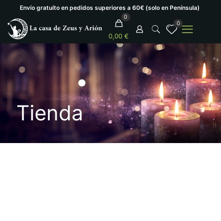
Envío gratuíto en pedidos superiores a 60€ (solo en Península)
0
0
0,00 €
Tienda