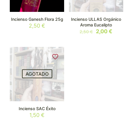
Incienso Ganesh Flora 25g
Incienso ULLAS Orgánico
Aroma Eucalipto
2,50
€
El
El
2,00
€
2,50
€
precio
precio
original
actual
era:
es:
2,50 €.
2,00 €.
AGOTADO
Incienso SAC Éxito
1,50
€