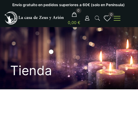
Envío gratuíto en pedidos superiores a 60€ (solo en Península)
0
0
0,00 €
Tienda