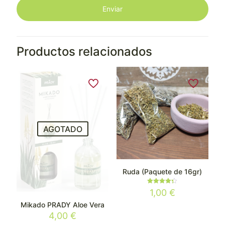
Productos relacionados
AGOTADO
Ruda (Paquete de 16gr)
Valorado
1,00
€
con
4.33
Mikado PRADY Aloe Vera
de 5
4,00
€