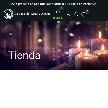
Envío gratuíto en pedidos superiores a 60€ (solo en Península)
0
0
0,00 €
Tienda