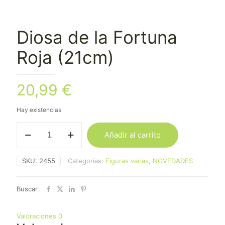
Diosa de la Fortuna
Roja (21cm)
20,99
€
Hay existencias
Diosa
Añadir al carrito
de
la
Fortuna
SKU:
2455
Categorías:
Figuras varias
,
NOVEDADES
Roja
(21cm)
cantidad
Buscar
Valoraciones
0