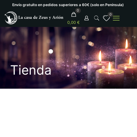
Envío gratuíto en pedidos superiores a 60€ (solo en Península)
0
0
0,00 €
Tienda