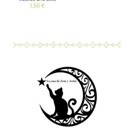
1,50
€