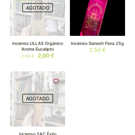
AGOTADO
Incienso ULLAS Orgánico
Incienso Ganesh Flora 25g
Aroma Eucalipto
2,50
€
El
El
2,00
€
2,50
€
precio
precio
original
actual
era:
es:
2,50 €.
2,00 €.
AGOTADO
Incienso SAC Éxito