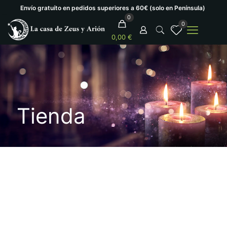
Envío gratuíto en pedidos superiores a 60€ (solo en Península)
0
0
0,00 €
Tienda