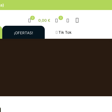
la)
0
0
0,00 €
Tik Tok
¡OFERTAS!
a