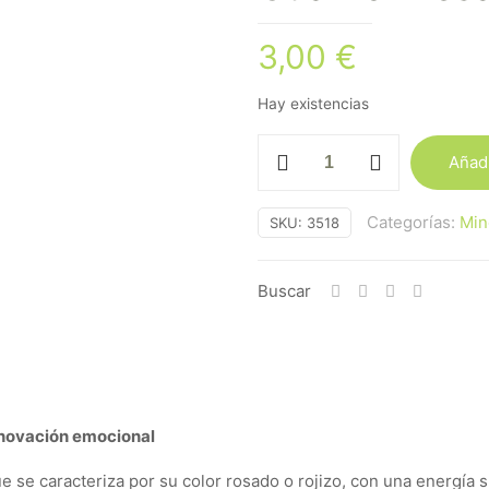
3,00
€
Hay existencias
Cuarzo
Añadi
Fresa
cantidad
Categorías:
Min
SKU:
3518
Buscar
enovación emocional
ue se caracteriza por su color rosado o rojizo, con una energí