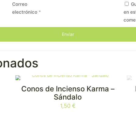
Correo
Gu
electrónico
*
en es
come
ionados
Conos de Incienso Karma –
E
Sándalo
1,50
€