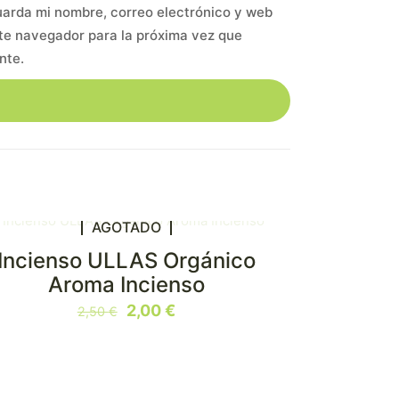
arda mi nombre, correo electrónico y web
te navegador para la próxima vez que
nte.
AGOTADO
Incienso ULLAS Orgánico
N OFERTA
Aroma Incienso
El
El
2,00
€
2,50
€
precio
precio
original
actual
era:
es: