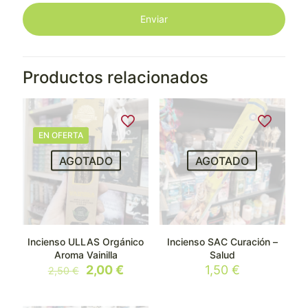
Productos relacionados
EN OFERTA
AGOTADO
AGOTADO
Incienso ULLAS Orgánico
Incienso SAC Curación –
Aroma Vainilla
Salud
El
El
2,00
€
1,50
€
2,50
€
precio
precio
original
actual