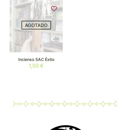
era:
es:
2,50 €.
2,00 €.
AGOTADO
Incienso SAC Éxito
1,50
€