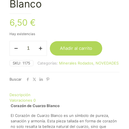
Blanco
6,50
€
Hay existencias
Corazón
Añadir al carrito
de
Cuarzo
Blanco
SKU:
1175
Categorías:
Minerales Rodados
,
NOVEDADES
cantidad
Buscar
Descripción
Valoraciones
0
Corazón de Cuarzo Blanco
El Corazón de Cuarzo Blanco es un símbolo de pureza,
sanación y armonía. Esta pieza tallada en forma de corazón
no solo resalta la belleza natural del cuarzo, sino que