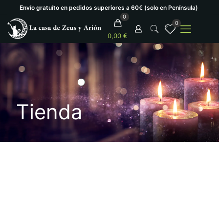
Envío gratuíto en pedidos superiores a 60€ (solo en Península)
0
0
0,00 €
Tienda