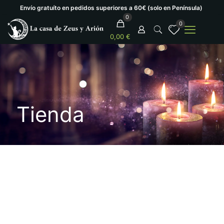
Envío gratuíto en pedidos superiores a 60€ (solo en Península)
0
0
0,00 €
Tienda