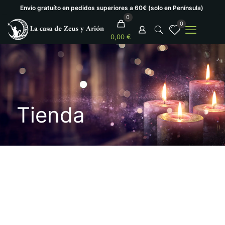
Envío gratuíto en pedidos superiores a 60€ (solo en Península)
0
0
0,00 €
Tienda