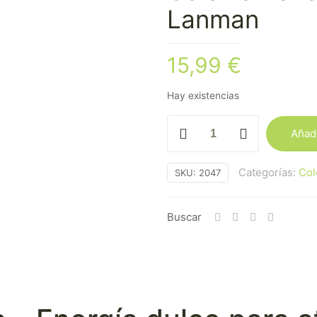
Lanman
15,99
€
Hay existencias
Colonia
Añadi
Kananga
-
Categorías:
Col
SKU:
2047
Murray
&
Lanman
Buscar
cantidad