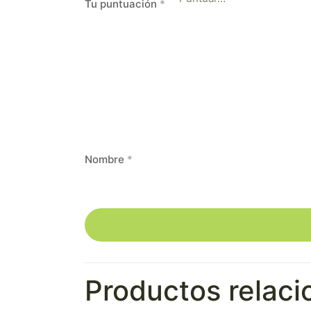
Tu puntuación
*
Nombre
*
Productos relac