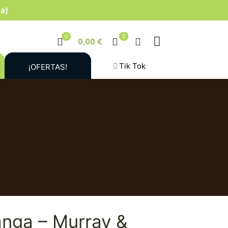
la)
0
0
0,00 €
Tik Tok
¡OFERTAS!
anga – Murray &