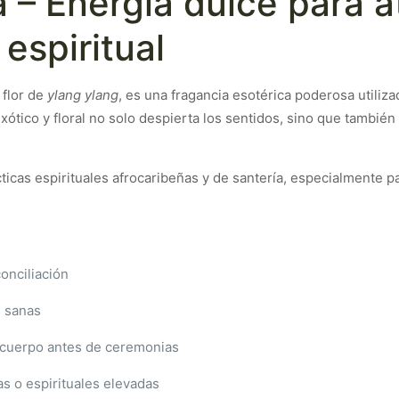
 – Energía dulce para a
espiritual
a flor de
ylang ylang
, es una fragancia esotérica poderosa utiliza
xótico y floral no solo despierta los sentidos, sino que también
cticas espirituales afrocaribeñas y de santería, especialmente p
conciliación
s sanas
el cuerpo antes de ceremonias
s o espirituales elevadas