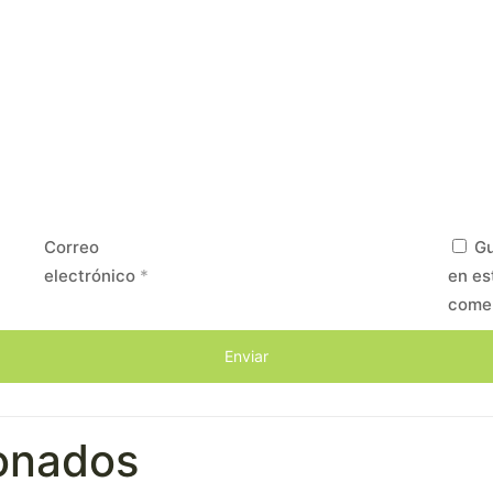
Correo
Gu
electrónico
*
en es
come
ionados