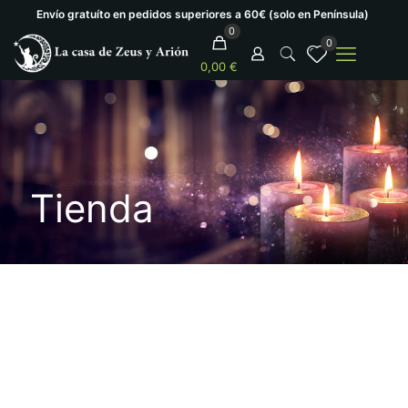
Envío gratuíto en pedidos superiores a 60€ (solo en Península)
0
0
0,00 €
Tienda