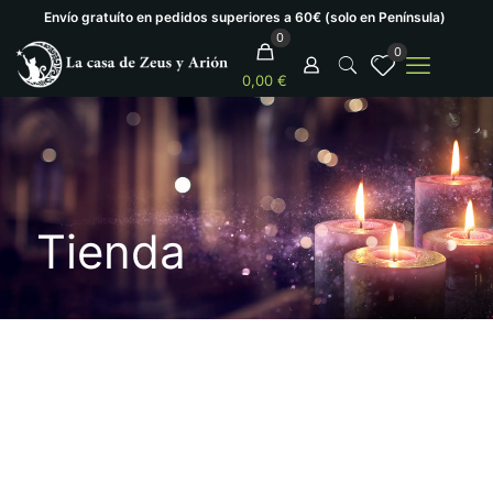
Envío gratuíto en pedidos superiores a 60€ (solo en Península)
0
0
0,00 €
Tienda