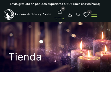
Envío gratuíto en pedidos superiores a 60€ (solo en Península)
0
0
0,00 €
Tienda