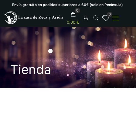
Envío gratuíto en pedidos superiores a 60€ (solo en Península)
0
0
0,00 €
Tienda