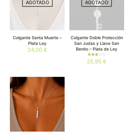
AGOTADO
AGOTADO
Colgante Santa Muerte –
Colgante Doble Protección
Plata Ley
San Judas y Llave San
Benito – Plata de Ley
24,00
€
Valorado
25,95
€
con
3.00
de 5