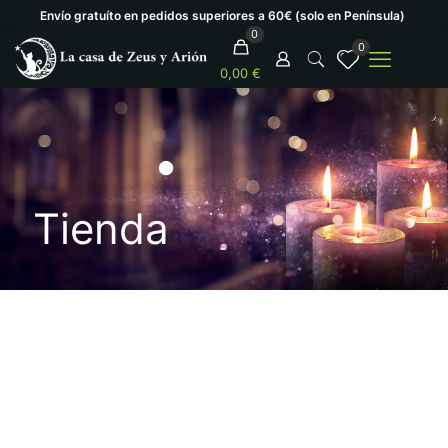
Envío gratuíto en pedidos superiores a 60€ (solo en Península)
0
0
0,00 €
Tienda