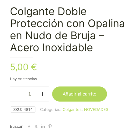
Colgante Doble
Protección con Opalina
en Nudo de Bruja –
Acero Inoxidable
5,00
€
Hay existencias
Colgante
Añadir al carrito
Doble
Protección
con
SKU:
4814
Categorías:
Colgantes
,
NOVEDADES
Opalina
en
Nudo
Buscar
de
Bruja