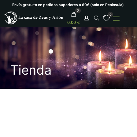
Envío gratuíto en pedidos superiores a 60€ (solo en Península)
0
0
0,00 €
Tienda