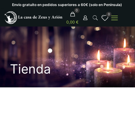
Envío gratuíto en pedidos superiores a 60€ (solo en Península)
0
0
0,00 €
Tienda