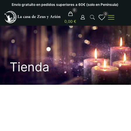
Envío gratuíto en pedidos superiores a 60€ (solo en Península)
0
0
0,00 €
Tienda