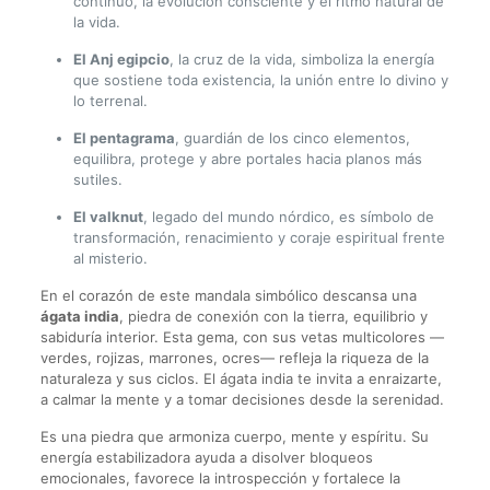
continuo, la evolución consciente y el ritmo natural de
la vida.
El Anj egipcio
, la cruz de la vida, simboliza la energía
que sostiene toda existencia, la unión entre lo divino y
lo terrenal.
El pentagrama
, guardián de los cinco elementos,
equilibra, protege y abre portales hacia planos más
sutiles.
El valknut
, legado del mundo nórdico, es símbolo de
transformación, renacimiento y coraje espiritual frente
al misterio.
En el corazón de este mandala simbólico descansa una
ágata india
, piedra de conexión con la tierra, equilibrio y
sabiduría interior. Esta gema, con sus vetas multicolores —
verdes, rojizas, marrones, ocres— refleja la riqueza de la
naturaleza y sus ciclos. El ágata india te invita a enraizarte,
a calmar la mente y a tomar decisiones desde la serenidad.
Es una piedra que armoniza cuerpo, mente y espíritu. Su
energía estabilizadora ayuda a disolver bloqueos
emocionales, favorece la introspección y fortalece la