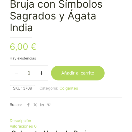
Bruja con Símbolos
Sagrados y Ágata
India
6,00
€
Hay existencias
Colgante
Añadir al carrito
de
Nudo
de
SKU:
3709
Categoría:
Colgantes
Bruja
con
Símbolos
Buscar
Sagrados
y
Ágata
Descripción
India
Valoraciones
0
cantidad