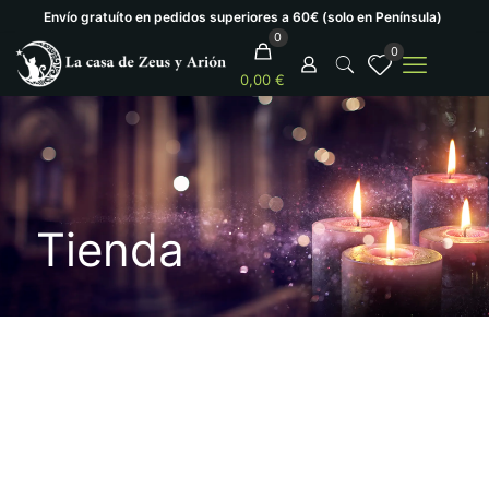
Envío gratuíto en pedidos superiores a 60€ (solo en Península)
0
0
0,00 €
Tienda