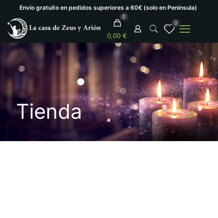
Envío gratuíto en pedidos superiores a 60€ (solo en Península)
0
0
0,00 €
Tienda