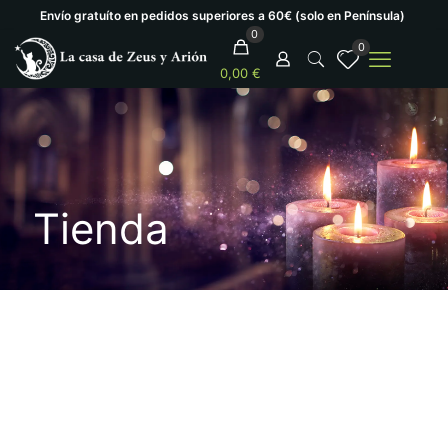
Envío gratuíto en pedidos superiores a 60€ (solo en Península)
0
0
0,00 €
Tienda