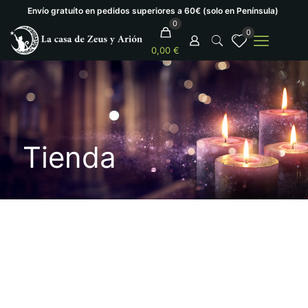
Envío gratuíto en pedidos superiores a 60€ (solo en Península)
0
0
0,00 €
Tienda