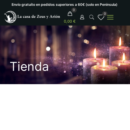
Envío gratuíto en pedidos superiores a 60€ (solo en Península)
0
0
0,00 €
Tienda