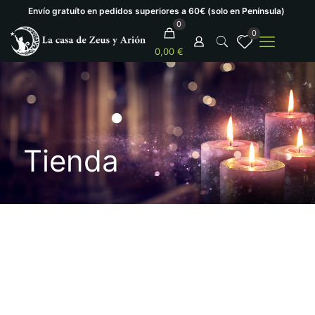
Envío gratuíto en pedidos superiores a 60€ (solo en Península)
0
0
0,00 €
Tienda