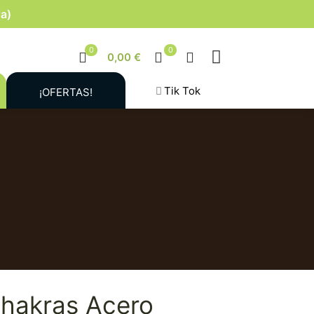
la)
0
0
0,00 €
Tik Tok
¡OFERTAS!
Chakras Acero