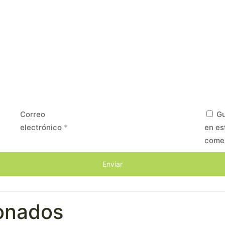
Correo
Gu
electrónico
*
en es
come
ionados