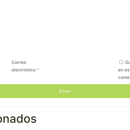
Correo
Gu
electrónico
*
en es
come
ionados