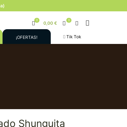
la)
0
0
0,00 €
Tik Tok
¡OFERTAS!
ado Shunguita