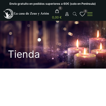
Envío gratuíto en pedidos superiores a 60€ (solo en Península)
0
0
0,00 €
Tienda