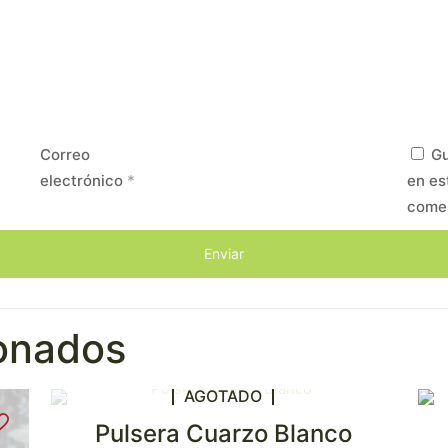
Correo
Gu
electrónico
*
en es
come
ionados
AGOTADO
Pulsera Cuarzo Blanco