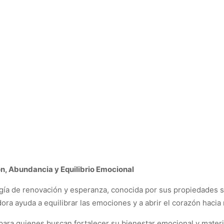
, Abundancia y Equilibrio Emocional
rgía de renovación y esperanza, conocida por sus propiedades s
ora ayuda a equilibrar las emociones y a abrir el corazón haci
ra quienes buscan fortalecer su bienestar emocional y material,