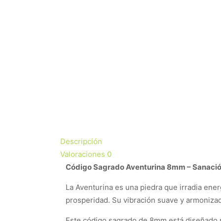
Descripción
Valoraciones
0
Código Sagrado Aventurina 8mm – Sanación
La Aventurina es una piedra que irradia ene
prosperidad. Su vibración suave y armonizad
Este código sagrado de 8mm está diseñado pa