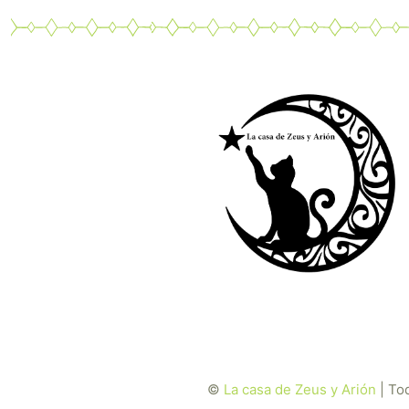
©
La casa de Zeus y Arión
| To