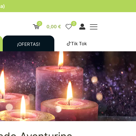
la)
0
0
0,00 €
Tik Tok
¡OFERTAS!