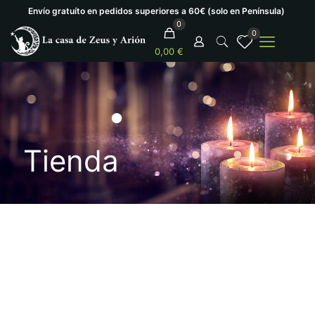
Envío gratuíto en pedidos superiores a 60€ (solo en Península)
0
0
0,00 €
Tienda