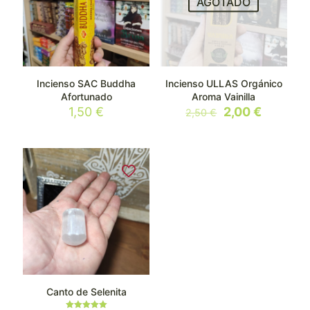
AGOTADO
Incienso SAC Buddha
Incienso ULLAS Orgánico
Afortunado
Aroma Vainilla
El
El
1,50
€
2,00
€
2,50
€
precio
precio
original
actual
era:
es:
2,50 €.
2,00 €.
Canto de Selenita