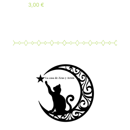
Valorado
3,00
€
con
5.00
de 5