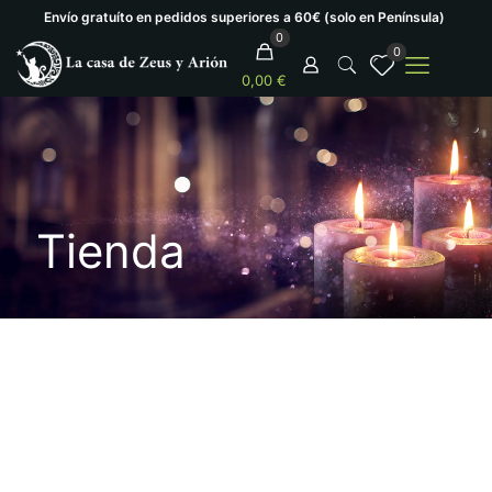
Envío gratuíto en pedidos superiores a 60€ (solo en Península)
0
0
0,00 €
Tienda