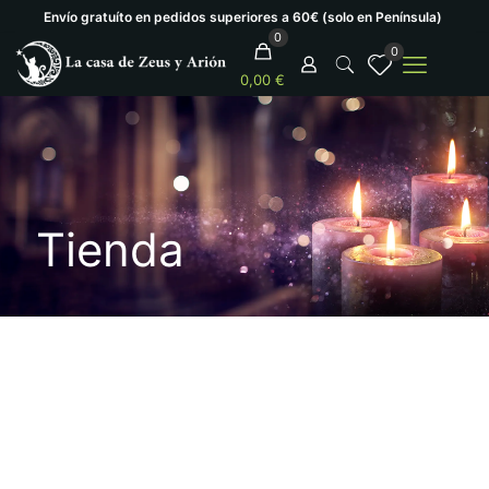
Envío gratuíto en pedidos superiores a 60€ (solo en Península)
0
0
0,00 €
Tienda