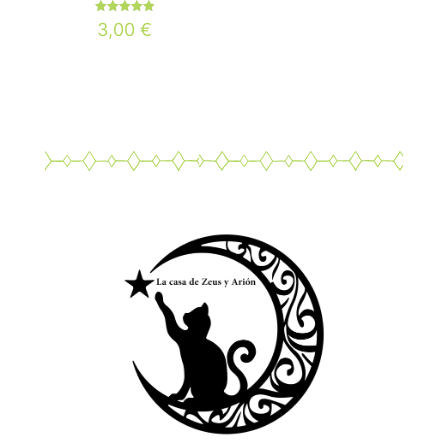
Valorado
3,00
€
con
5.00
de 5