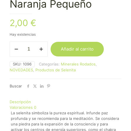
Naranja Pequeño
2,00
€
Hay existencias
Canto
Añadir al carrito
de
Selenita
Naranja
SKU:
1096
Categorías:
Minerales Rodados
,
Pequeño
NOVEDADES
,
Productos de Selenita
cantidad
Buscar
Descripción
Valoraciones
0
La selenita simboliza la pureza espiritual. Infunde paz
profunda y se recomienda para la meditación. Se considera
una piedra para la expansión de la consciencia y para
activar los centros de energía superiores, como el chakra