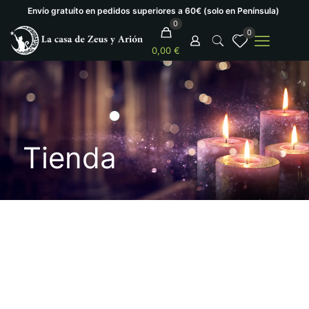
Envío gratuíto en pedidos superiores a 60€ (solo en Península)
0
0
0,00 €
Tienda