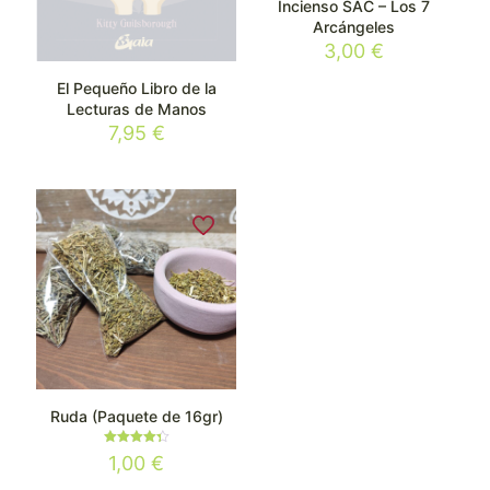
Incienso SAC – Los 7
Arcángeles
3,00
€
El Pequeño Libro de la
Lecturas de Manos
7,95
€
Ruda (Paquete de 16gr)
Valorado
1,00
€
con
4.33