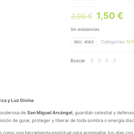
El
El
1,50
€
3,00
€
precio
pr
Sin existencias
original
ac
era:
es
Categorías:
NO
SKU:
4063
3,00 €.
1,
Buscar
rza y Luz Divina
a poderosa de
San Miguel Arcángel
, guardián celestial y defens
misión de guiar, proteger y liberar de toda sombra o energía dis
e como una herramienta espiritual para acompañar tus días con 