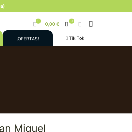
la)
0
0
0,00 €
Tik Tok
¡OFERTAS!
an Miguel