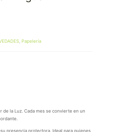
ecio
tual
:
VEDADES
,
Papelería
50 €.
or de la Luz. Cada mes se convierte en un
cordante.
su presencia protectora. Ideal para quienes