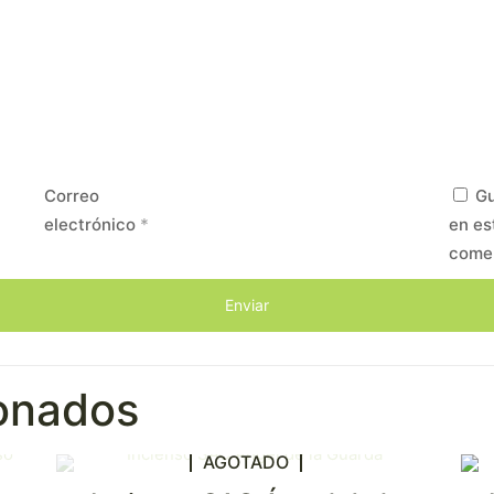
Correo
Gu
electrónico
*
en es
come
ionados
AGOTADO