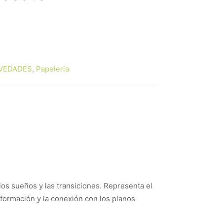
ecio
tual
:
VEDADES
,
Papelería
50 €.
los sueños y las transiciones. Representa el
sformación y la conexión con los planos