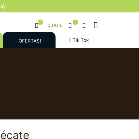
la)
0
0
0,00 €
Tik Tok
¡OFERTAS!
Hécate