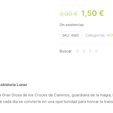
El
El
1,50
€
3,00
€
precio
pr
Sin existencias
original
ac
era:
es
Categorías:
NO
SKU:
4062
3,00 €.
1,
Buscar
Sabiduría Lunar
la Gran Diosa de los Cruces de Caminos, guardiana de la magia, 
e cada día se convierte en una oportunidad para honrar la tran