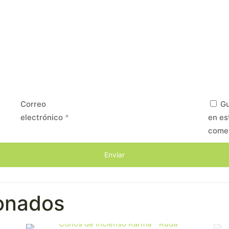
Correo
Gu
electrónico
*
en es
come
ionados