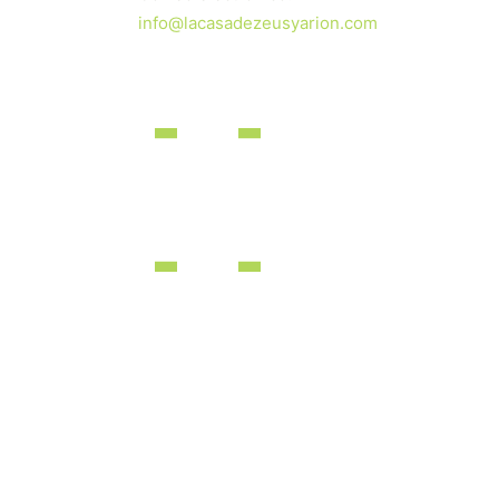
info@lacasadezeusyarion.com
dos los derechos reservados | Desarrollado por
iBérica Online