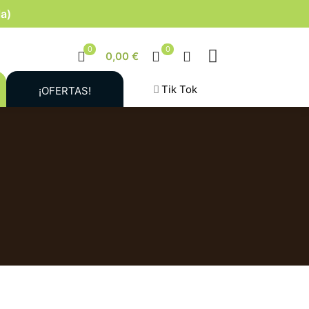
la)
0
0
0,00 €
Tik Tok
¡OFERTAS!