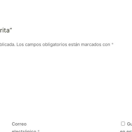
rita”
blicada.
Los campos obligatorios están marcados con
*
Correo
Gu
electrónico
*
en es