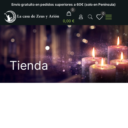
Envío gratuíto en pedidos superiores a 60€ (solo en Península)
0
0
0,00 €
Tienda