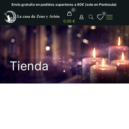
Envío gratuíto en pedidos superiores a 60€ (solo en Península)
0
0
0,00 €
Tienda